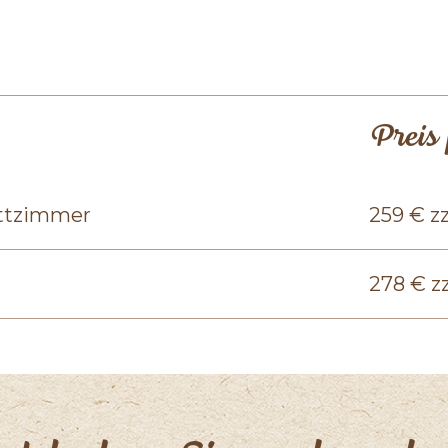
Preis
ttzimmer
259 € zz
278 € z